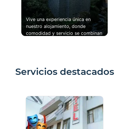
Vive una experiencia única en
nuestro alojamiento, donde
comodidad y servicio se combinan
para brindarte una estadía
memorable. Con habitaciones
confortables y atención
personalizada, te aseguramos que
tu descanso será lo más
Servicios destacados
importante durante tu visita.